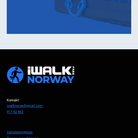
Kontakt:
iwalknorge@gmail.com
917 82 863
Salgsbetingelser