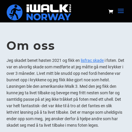
Om oss
Jeg skadet benet høsten 2021 og fikk en
lisfrac skade
i foten. Det
var en alvorlig skade som medførte at jeg måtte gå med krykker i
over 3 måneder. Livet mitt ble snudd opp ned fordi hendene var
bunnet opp i krykkene og jeg fikk ikke gjort noe som helst.
Løsningen ble den amerikanske iWalk 3. Med den jeg fikk den
kunne jeg ta livet tilbake og bevege meg fritt nesten som før og
samtidig passe på at jeg ikke tråkket på foten med ett uhell. Det
var helt fantastisk- det var ikke til å tro at det fantes en slik
lettvint løsning på å ta livet tilbake. Det er mange som uheldigvis
ender opp som meg, jeg ønsker derfor å hjelpe andre som har
skadet seg med å ta livet tilbake i mens foten leges.